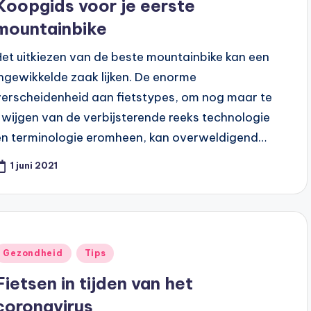
Koopgids voor je eerste
mountainbike
Het uitkiezen van de beste mountainbike kan een
ingewikkelde zaak lijken. De enorme
verscheidenheid aan fietstypes, om nog maar te
zwijgen van de verbijsterende reeks technologie
en terminologie eromheen, kan overweldigend…
1 juni 2021
Geplaatst
Gezondheid
Tips
n
Fietsen in tijden van het
coronavirus