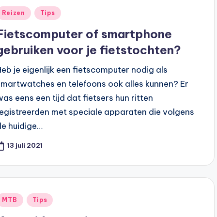
Geplaatst
Reizen
Tips
n
Fietscomputer of smartphone
gebruiken voor je fietstochten?
Heb je eigenlijk een fietscomputer nodig als
smartwatches en telefoons ook alles kunnen? Er
was eens een tijd dat fietsers hun ritten
registreerden met speciale apparaten die volgens
de huidige…
13 juli 2021
Geplaatst
MTB
Tips
n