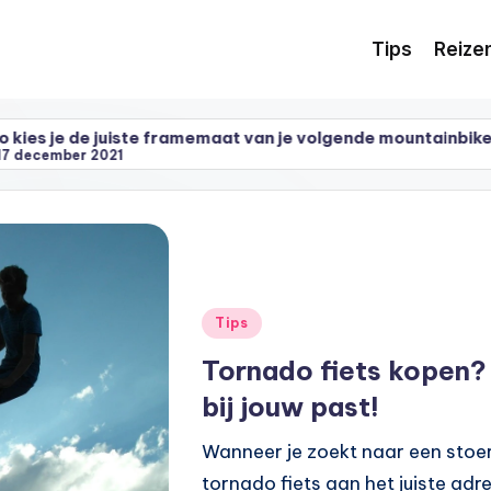
Tips
Reize
juiste framemaat van je volgende mountainbike
Dit
021
15
Geplaatst
Tips
in
Tornado fiets kopen?
bij jouw past!
Wanneer je zoekt naar een stoere
tornado fiets aan het juiste adr