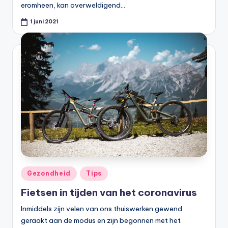
eromheen, kan overweldigend…
1 juni 2021
Geplaatst
Gezondheid
Tips
in
Fietsen in tijden van het coronavirus
Inmiddels zijn velen van ons thuiswerken gewend
geraakt aan de modus en zijn begonnen met het