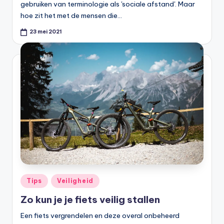
gebruiken van terminologie als 'sociale afstand'. Maar
hoe zit het met de mensen die…
23 mei 2021
Geplaatst
Tips
Veiligheid
in
Zo kun je je fiets veilig stallen
Een fiets vergrendelen en deze overal onbeheerd