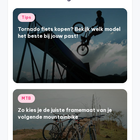
Geplaatst
Tips
in
Tornado fiets kopen? Bekijk welk model
het beste bij jouw past!
Geplaatst
MTB
in
Zo kies je de juiste framemaat van je
volgende mountainbike