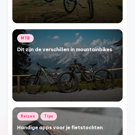
Geplaatst
MTB
in
Dit zijn de verschillen in mountainbikes
Geplaatst
Reizen
Tips
in
Handige apps voor je fietstochten